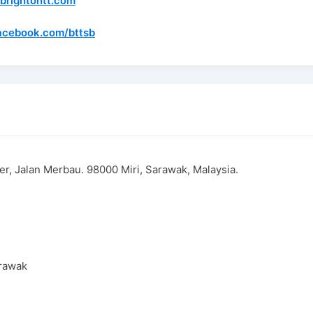
rightontt.com
acebook.com/bttsb
r, Jalan Merbau. 98000 Miri, Sarawak, Malaysia.
rawak