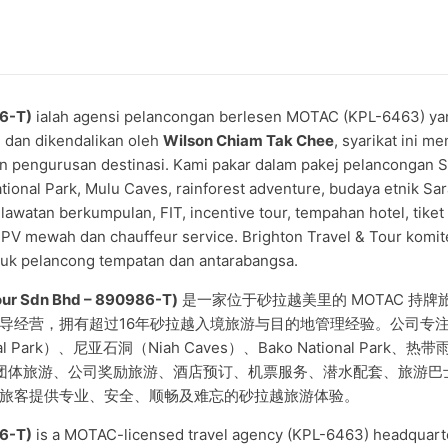
86-T)
ialah agensi pelancongan berlesen MOTAC (KPL-6463) yan
 dan dikendalikan oleh
Wilson Chiam Tak Chee
, syarikat ini 
 pengurusan destinasi. Kami pakar dalam pakej pelancongan S
ational Park, Mulu Caves, rainforest adventure, budaya etnik 
awatan berkumpulan, FIT, incentive tour, tempahan hotel, tik
MPV mewah dan chauffeur service. Brighton Travel & Tour kom
ntuk pelancong tempatan dan antarabangsa.
Tour Sdn Bhd
–
890986-T)
是一家位于砂拉越美里的 MOTAC 持牌旅
导经营，拥有超过16年砂拉越入境旅游与目的地管理经验。公司专
nal Park）、尼亚石洞（Niah Caves）、Bako National 
、团体旅游、公司奖励旅游、酒店预订、机票服务、潜水配套、旅游巴
力为本地与国际旅客提供专业、安全、顺畅及难忘的砂拉越旅游体验。
86-T)
is a MOTAC-licensed travel agency (KPL-6463) headquarte