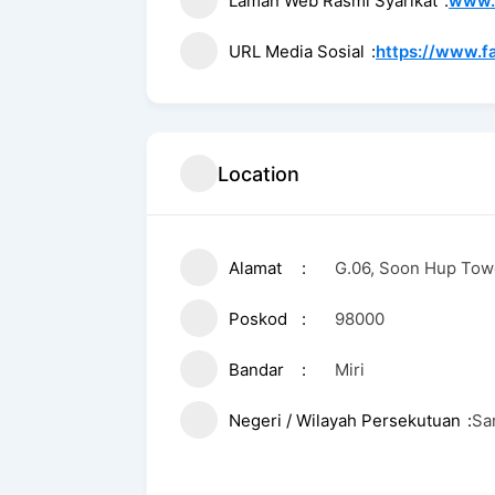
Laman Web Rasmi Syarikat
www.b
URL Media Sosial
https://www.f
Location
Alamat
G.06, Soon Hup Towe
Poskod
98000
Bandar
Miri
Negeri / Wilayah Persekutuan
Sa