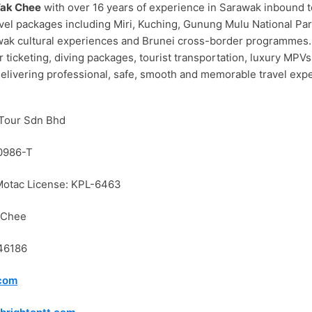
Tak Chee
with over 16 years of experience in Sarawak inbound 
el packages including Miri, Kuching, Gunung Mulu National Par
wak cultural experiences and Brunei cross-border programmes. 
ir ticketing, diving packages, tourist transportation, luxury MPV
elivering professional, safe, smooth and memorable travel exper
 Tour Sdn Bhd
0986-T
otac License: KPL-6463
 Chee
46186
.com