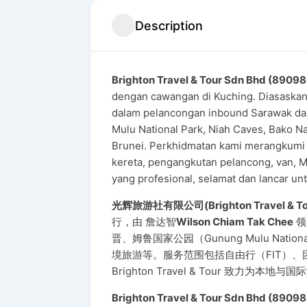
Description
Brighton Travel & Tour Sdn Bhd (8909
dengan cawangan di Kuching. Diasaskan
dalam pelancongan inbound Sarawak dan
Mulu National Park, Niah Caves, Bako N
Brunei. Perkhidmatan kami merangkumi l
kereta, pengangkutan pelancong, van, 
yang profesional, selamat dan lancar u
光辉旅游社有限公司(
Brighton Travel & 
行，由 詹达智
Wilson Chiam Tak Chee
领
晋、姆鲁国家公园（Gunung Mulu Natio
境旅游等。服务范围包括自由行（FIT）
Brighton Travel & Tour 致
Brighton Travel & Tour Sdn Bhd (8909