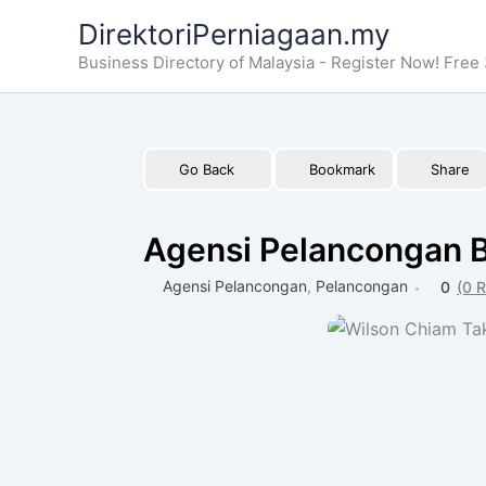
Skip
DirektoriPerniagaan.my
to
Business Directory of Malaysia - Register Now! Free 
content
Go Back
Bookmark
Share
Agensi Pelancongan B
Agensi Pelancongan
,
Pelancongan
0
(0 