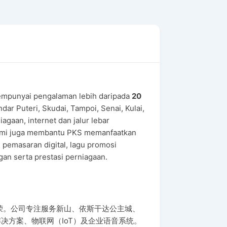
mpunyai pengalaman lebih daripada
20
ar Puteri, Skudai, Tampoi, Senai, Kulai,
gaan, internet dan jalur lebar
. Kami juga membantu PKS memanfaatkan
 pemasaran digital, lagu promosi
an serta prestasi perniagaan.
荣。公司专注服务新山、依斯干达公主城、
决方案、物联网（IoT）及企业语音系统。