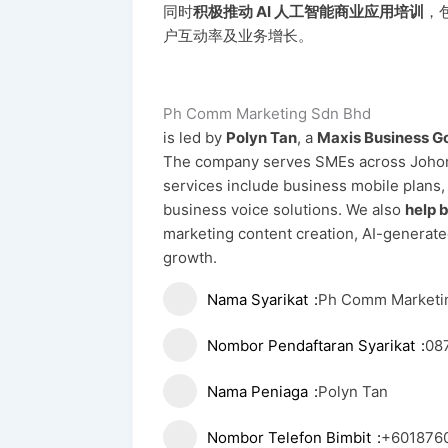
同时
积极推动 AI 人工智能商业应用培训
，
户互动率及业务增长。
Ph Comm Marketing Sdn Bhd
is led by
Polyn Tan
, a
Maxis Business Go
The company serves SMEs across Johor B
services include business mobile plans, 
business voice solutions. We also
help b
marketing content creation, AI-generat
growth.
Nama Syarikat
Ph Comm Marketi
Nombor Pendaftaran Syarikat
08
Nama Peniaga
Polyn Tan
Nombor Telefon Bimbit
+601876