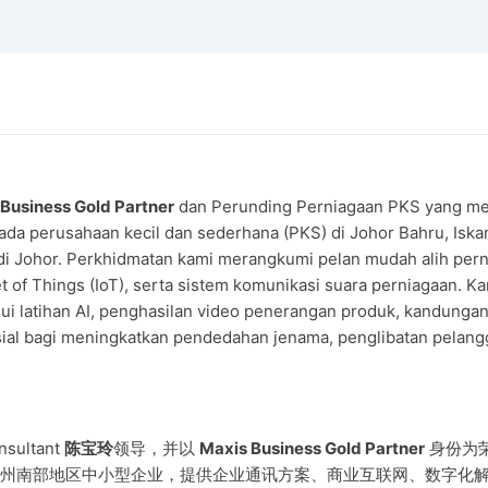
Business Gold Partner
dan Perunding Perniagaan PKS yang me
a perusahaan kecil dan sederhana (PKS) di Johor Bahru, Iskand
i Johor. Perkhidmatan kami merangkumi pelan mudah alih pernia
rnet of Things (IoT), serta sistem komunikasi suara perniagaan
ui latihan AI, penghasilan video penerangan produk, kandungan
al bagi meningkatkan pendedahan jenama, penglibatan pelangg
nsultant
陈宝玲
领导，并以
Maxis Business Gold Partner
身份为
州南部地区中小型企业，提供企业通讯方案、商业互联网、数字化解