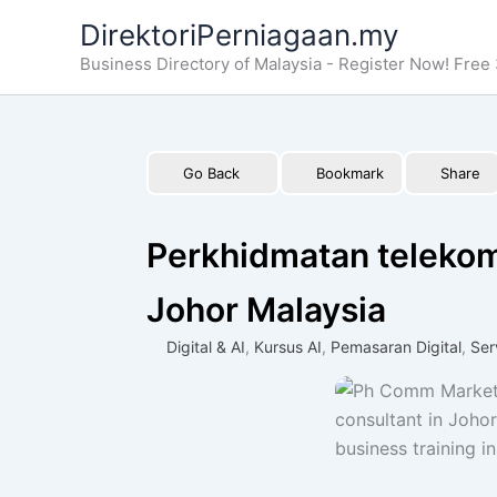
Skip
DirektoriPerniagaan.my
to
Business Directory of Malaysia - Register Now! Free 
content
Go Back
Bookmark
Share
Perkhidmatan telekom
Johor Malaysia
Digital & AI
,
Kursus AI
,
Pemasaran Digital
,
Ser