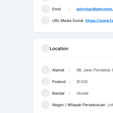
Emel
polyntan@phcomm
URL Media Sosial
https://www.f
Location
Alamat
9B, Jalan Pendekar 
Poskod
81300
Bandar
Skudai
Negeri / Wilayah Persekutuan
Jo