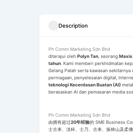
Description
Ph Comm Marketing Sdn Bhd
diterajui oleh
Polyn Tan
, seorang
Maxis 
tahun
. Kami memberi perkhidmatan kepad
Gelang Patah serta kawasan sekitarnya d
perniagaan, penyelesaian digital, Inte
teknologi Kecerdasan Buatan (AI)
melal
berasaskan AI dan pemasaran media sosi
Ph Comm Marketing Sdn Bhd
由拥有超过
20年经验
的 SME Business Co
士古来、淡杯、士乃、古来、振林山及柔佛