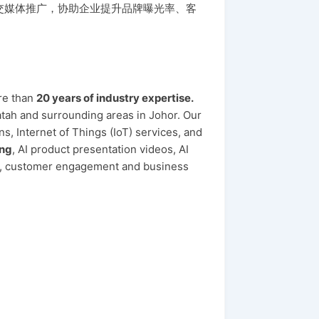
及社交媒体推广，协助企业提升品牌曝光率、客
re than
20 years of industry expertise.
tah and surrounding areas in Johor. Our
s, Internet of Things (IoT) services, and
ing
, AI product presentation videos, AI
ity, customer engagement and business