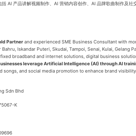
包括 AI 产品讲解视频制作、AI 营销内容创作、AI 品牌歌曲制作
ld Partner
and experienced SME Business Consultant with mo
ahru, Iskandar Puteri, Skudai, Tampoi, Senai, Kulai, Gelang Pa
fixed broadband and internet solutions, digital business solution
usinesses leverage Artificial Intelligence (AI) through AI train
ed songs, and social media promotion to enhance brand visibil
ng Sdn Bhd
75067-K
09696